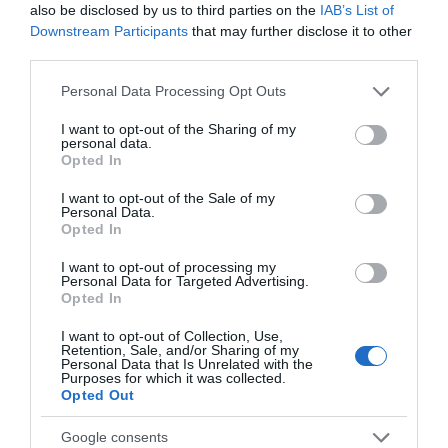
also be disclosed by us to third parties on the
IAB’s List of
θεραπεία.
Downstream Participants
that may further disclose it to other
third parties.
Είναι επικίνδυνη η λεύκανση;
Please note that this website/app uses one or more Google
Personal Data Processing Opt Outs
services and may gather and store information including but
Η ουσία που χρησιμοποιείται είναι ήπια και επηρεάζει
not limited to your visit or usage behaviour. You may click to
I want to opt-out of the Sharing of my
μόνο το επιφανειακό σμάλτο, σε σημείο που είναι
personal data.
grant or deny consent to Google and its third-party tags to
ορατό μόνο σε ηλεκτρονικό μικροσκόπιο, το οποίο
Opted In
use your data for below specified purposes in below Google
όμως επανέρχεται μετά από 1-2 βδομάδες. Η λεύκανση
consent section.
I want to opt-out of the Sale of my
στο οδοντιατρείο μπορεί να γίνει με laser ή με λάμπα
Personal Data.
Opted In
led. Η πιθανή ευαισθησία που πιθανός να αναπτυχθεί
αφορά την ευαισθησία στην εναλλαγή ζεστού και
I want to opt-out of processing my
κρύου και δεν διαρκεί περισσότερο από 1-2 μέρες. Σε
Personal Data for Targeted Advertising.
Opted In
περίπτωση που η ευαισθησία κρατήσει περισσότερο
αντιμετωπίζεται με απλή φθορίωση, ειδικό gel ή κάποια
I want to opt-out of Collection, Use,
Retention, Sale, and/or Sharing of my
οδοντόκρεμα με νιτρικό κάλιο.
Personal Data that Is Unrelated with the
Purposes for which it was collected.
Opted Out
Google consents