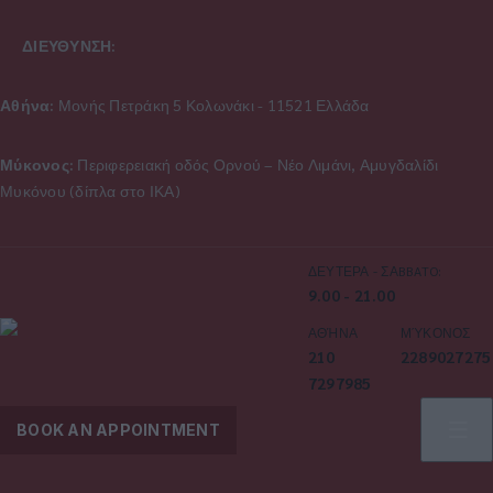
ΔΙΕΥΘΥΝΣΗ:
Αθήνα:
Μονής Πετράκη 5 Κολωνάκι - 11521 Ελλάδα
Μύκονος:
Περιφερειακή οδός Ορνού – Νέο Λιμάνι, Αμυγδαλίδι
Μυκόνου (δίπλα στο ΙΚΑ)
ΔΕΥΤΕΡΑ - ΣΑBBATO:
9.00 - 21.00
ΑΘΉΝΑ
ΜΎΚΟΝΟΣ
210
2289027275
7297985
BOOK AN APPOINTMENT