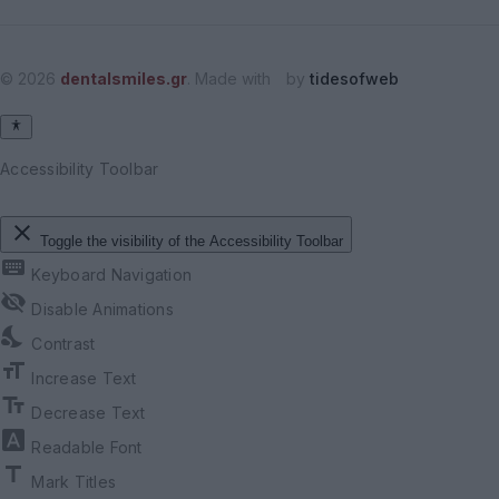
© 2026
dentalsmiles.gr
. Made with
by
tidesofweb
Accessibility Toolbar
close
Toggle the visibility of the Accessibility Toolbar
keyboard
Keyboard Navigation
visibility_off
Disable Animations
nights_stay
Contrast
format_size
Increase Text
text_fields
Decrease Text
font_download
Readable Font
title
Mark Titles