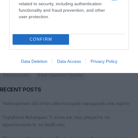
+30 6944860110
related to security, including authentication
functionality and fraud prevention, and other
user protection.
+30 22890 27275
CONFIRM
ΧΡΗΣΙΜΑ LINKS
Data Deletion
Data Access
Privacy Policy
Το ιατρείο
Οδοντιατρείο Μύκονος
Συμβουλές
Επικοινωνία
Επιστημονική Ομάδα
RECENT POSTS
Υαλουρονικό οξύ στην οδοντιατρική: εφαρμογές και οφέλη
Τερηδόνα θηλασμού: Τι είναι και πώς μπορείτε να
προστατεύσετε το παιδί σας