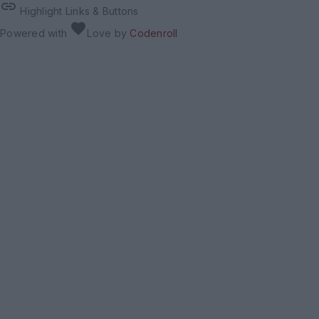
link
Highlight Links & Buttons
favorite
Powered with
Love
by
Codenroll