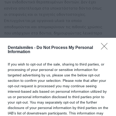
των ενδοδοντικά θεραπευμένων δοντιών. Δεν έχει
κανένα αποτέλεσμα στα υποκατάστατα δόντια όπως
οι στεφανές και οι τεχνητές οδοντοστοιχίες.
Επιτυγχάνεται με οργανικά υλικά τα οποία
αποδομούνται και απομακρύνουν τις πιθανές χρώσεις
που υπάρχουν στα δόντια, δημιουργώντας λευκότερα
και πιο λαμπερά δόντια. Το αποτέλεσμα που
επιτυγχάνεται δεν είναι μόνιμο. Οι έρευνες έχουν
Dentalsmiles -
Do Not Process My Personal
Information
δείξει ότι διαρκεί γύρω στα 2-3 χρόνια με την
προϋπόθεση ότι οι ασθενείς ακολουθούν κάποιους
κανόνες. Οι μέθοδοι που χρησιμοποιούνται μπορούν να
If you wish to opt-out of the sale, sharing to third parties, or
processing of your personal or sensitive information for
εφαρμοστούν στο ιατρείο ή στο σπίτι. Η μέθοδος που
targeted advertising by us, please use the below opt-out
εφαρμόζεται στο ιατρείο μπορεί να εφαρμοστεί σε μία
section to confirm your selection. Please note that after your
ή περισσότερες συνεδρίες. Στο σπίτι γίνεται με τη
opt-out request is processed you may continue seeing
χρήση νάρθηκα σε χρονικό διάστημα 1-2 εβδομάδων.
interest-based ads based on personal information utilized by
Επίσης μπορεί να γίνει ένας συνδυασμός των δύο
us or personal information disclosed to third parties prior to
μεθόδων, να αρχίσει στο ιατρείο και να ολοκληρωθεί
your opt-out. You may separately opt-out of the further
στο σπίτι με χρήση νάρθηκα. Συμβουλευτείτε τον
disclosure of your personal information by third parties on the
IAB’s list of downstream participants. This information may
γιατρό σας για να επιλέξετε την πιο ενδεδειγμένη