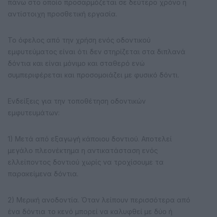
πάνω στο οποίο προσαρμόζεται σε δεύτερο χρόνο η
αντίστοιχη προσθετική εργασία.
Το όφελος από την χρήση ενός οδοντικού
εμφυτεύματος είναι ότι δεν στηρίζεται στα διπλανά
δόντια και είναι μόνιμο και σταθερό ενώ
συμπεριφέρεται και προσομοιάζει με φυσικό δόντι.
Ενδείξεις για την τοποθέτηση οδοντικών
εμφυτευμάτων:
1) Μετά από εξαγωγή κάποιου δοντιού. Αποτελεί
μεγάλο πλεονέκτημα η αντικατάσταση ενός
ελλείποντος δοντιού χωρίς να τροχίσουμε τα
παρακείμενα δόντια.
2) Μερική ανοδοντία. Όταν λείπουν περισσότερα από
ένα δόντια το κενό μπορεί να καλυφθεί με δύο ή