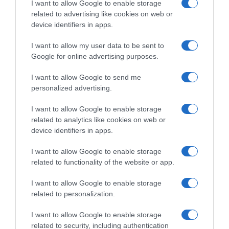
I want to allow Google to enable storage
related to advertising like cookies on web or
device identifiers in apps.
I want to allow my user data to be sent to
Google for online advertising purposes.
I want to allow Google to send me
personalized advertising.
Μονής Πετράκη 5 Κολωνάκι - 11521 Ελλάδα
I want to allow Google to enable storage
dentalsmiles.contact@gmail.com
related to analytics like cookies on web or
device identifiers in apps.
210 7297985
I want to allow Google to enable storage
related to functionality of the website or app.
Περιφερειακή οδός Ορνού – Νέο Λιμάνι, Αμυγδαλίδι
Μυκόνου (δίπλα στο ΙΚΑ)
I want to allow Google to enable storage
related to personalization.
dentalsmilesmykonos@gmail.com
I want to allow Google to enable storage
+30 6944860110
related to security, including authentication