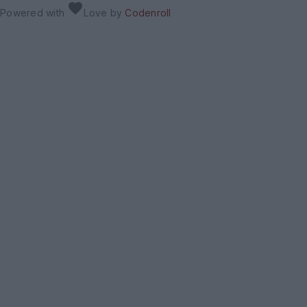
favorite
Powered with
Love
by
Codenroll