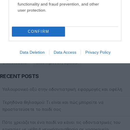
functionality and fraud prevention, and other
+30 22890 27275
user protection.
CONFIRM
ΧΡΗΣΙΜΑ LINKS
Το ιατρείο
Οδοντιατρείο Μύκονος
Συμβουλές
Data Deletion
Data Access
Privacy Policy
Επικοινωνία
Επιστημονική Ομάδα
RECENT POSTS
Υαλουρονικό οξύ στην οδοντιατρική: εφαρμογές και οφέλη
Τερηδόνα θηλασμού: Τι είναι και πώς μπορείτε να
προστατεύσετε το παιδί σας
Πότε χρειάζεται ένα παιδί να κάνει τις οδοντιατρικές του
εργασίες με μέθη ή γενικήαναισθησία σε νοσοκομείο;