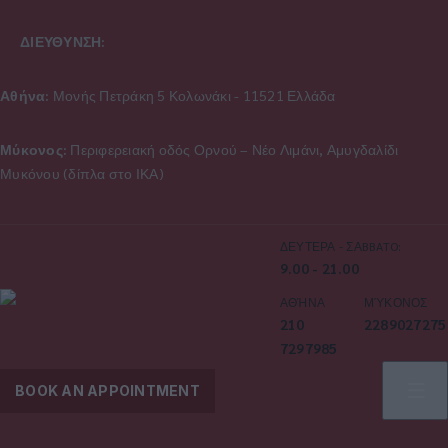
ΔΙΕΥΘΥΝΣΗ:
Αθήνα:
Μονής Πετράκη 5 Κολωνάκι - 11521 Ελλάδα
Μύκονος:
Περιφερειακή οδός Ορνού – Νέο Λιμάνι, Αμυγδαλίδι
Μυκόνου (δίπλα στο ΙΚΑ)
ΔΕΥΤΕΡΑ - ΣΑBBATO:
9.00 - 21.00
ΑΘΉΝΑ
ΜΎΚΟΝΟΣ
210
2289027275
7297985
BOOK AN APPOINTMENT