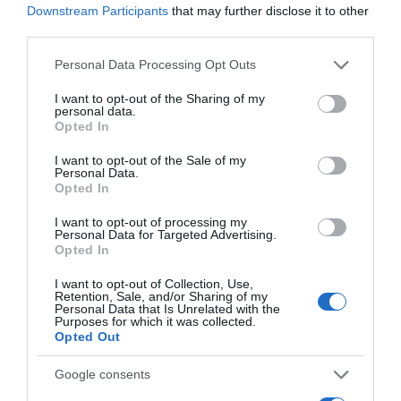
Downstream Participants
that may further disclose it to other
third parties.
Τερηδόνα θηλασμού: Τι είναι και πώς μπορείτε να
Please note that this website/app uses one or more Google
προστατεύσετε το παιδί σας
Personal Data Processing Opt Outs
services and may gather and store information including but
not limited to your visit or usage behaviour. You may click to
I want to opt-out of the Sharing of my
personal data.
grant or deny consent to Google and its third-party tags to
Πότε χρειάζεται ένα παιδί να κάνει τις
Opted In
use your data for below specified purposes in below Google
οδοντιατρικές του εργασίες με μέθη ή
consent section.
I want to opt-out of the Sale of my
γενικήαναισθησία σε νοσοκομείο;
Personal Data.
Opted In
Πρώτη επίσκεψη στον οδοντίατρο: πώς να
I want to opt-out of processing my
Personal Data for Targeted Advertising.
προετοιμάσουν οι γονείς τα παιδιά
Opted In
I want to opt-out of Collection, Use,
Retention, Sale, and/or Sharing of my
Γιατί είναι σημαντικό να πάει το παιδί από νωρίς
Personal Data that Is Unrelated with the
στον οδοντίατρο;
Purposes for which it was collected.
Opted Out
Google consents