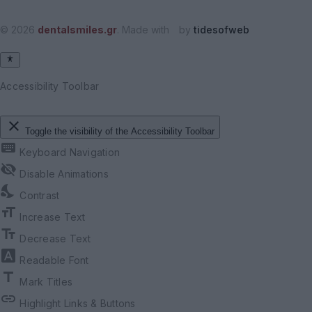
© 2026
dentalsmiles.gr
. Made with
by
tidesofweb
Accessibility Toolbar
close
Toggle the visibility of the Accessibility Toolbar
keyboard
Keyboard Navigation
visibility_off
Disable Animations
nights_stay
Contrast
format_size
Increase Text
text_fields
Decrease Text
font_download
Readable Font
title
Mark Titles
link
Highlight Links & Buttons