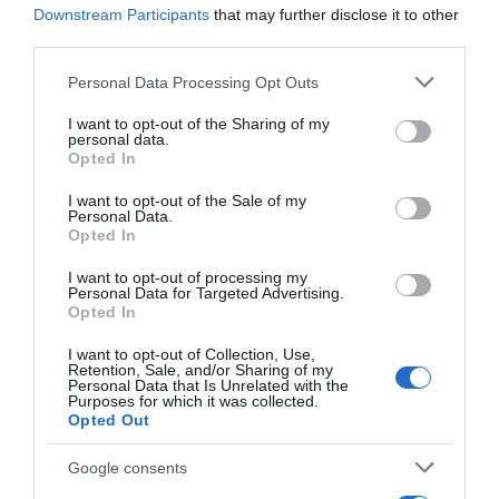
Downstream Participants
that may further disclose it to other
third parties.
Please note that this website/app uses one or more Google
Personal Data Processing Opt Outs
services and may gather and store information including but
not limited to your visit or usage behaviour. You may click to
I want to opt-out of the Sharing of my
personal data.
grant or deny consent to Google and its third-party tags to
Opted In
use your data for below specified purposes in below Google
consent section.
I want to opt-out of the Sale of my
Personal Data.
Μονής Πετράκη 5 Κολωνάκι - 11521 Ελλάδα
Opted In
dentalsmiles.contact@gmail.com
I want to opt-out of processing my
Personal Data for Targeted Advertising.
Opted In
210 7297985
I want to opt-out of Collection, Use,
Retention, Sale, and/or Sharing of my
Περιφερειακή οδός Ορνού – Νέο Λιμάνι, Αμυγδαλίδι
Personal Data that Is Unrelated with the
Purposes for which it was collected.
Μυκόνου (δίπλα στο ΙΚΑ)
Opted Out
dentalsmilesmykonos@gmail.com
Google consents