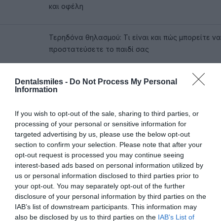
και οφέλη
Τερηδόνα θηλασμού: Τι είναι και πώς μπορείτε να
προστατεύσετε το παιδί σας
Πότε χρειάζεται ένα παιδί να κάνει τις
Dentalsmiles -
Do Not Process My Personal
Information
οδοντιατρικές του εργασίες με μέθη ή
γενικήαναισθησία σε νοσοκομείο;
If you wish to opt-out of the sale, sharing to third parties, or
processing of your personal or sensitive information for
targeted advertising by us, please use the below opt-out
Πρώτη επίσκεψη στον οδοντίατρο: πώς να
section to confirm your selection. Please note that after your
προετοιμάσουν οι γονείς τα παιδιά
opt-out request is processed you may continue seeing
interest-based ads based on personal information utilized by
us or personal information disclosed to third parties prior to
Γιατί είναι σημαντικό να πάει το παιδί από νωρίς
your opt-out. You may separately opt-out of the further
στον οδοντίατρο;
disclosure of your personal information by third parties on the
IAB’s list of downstream participants. This information may
also be disclosed by us to third parties on the
IAB’s List of