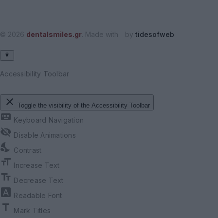
© 2026
dentalsmiles.gr
. Made with
by
tidesofweb
Accessibility Toolbar
close
Toggle the visibility of the Accessibility Toolbar
keyboard
Keyboard Navigation
visibility_off
Disable Animations
nights_stay
Contrast
format_size
Increase Text
text_fields
Decrease Text
font_download
Readable Font
title
Mark Titles