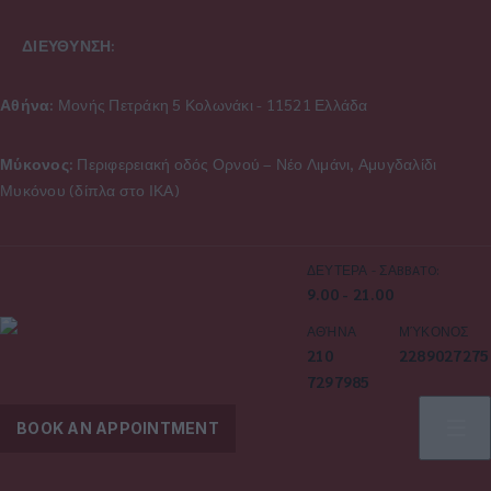
ΔΙΕΥΘΥΝΣΗ:
Αθήνα:
Μονής Πετράκη 5 Κολωνάκι - 11521 Ελλάδα
Μύκονος:
Περιφερειακή οδός Ορνού – Νέο Λιμάνι, Αμυγδαλίδι
Μυκόνου (δίπλα στο ΙΚΑ)
ΔΕΥΤΕΡΑ - ΣΑBBATO:
9.00 - 21.00
ΑΘΉΝΑ
ΜΎΚΟΝΟΣ
210
2289027275
7297985
BOOK AN APPOINTMENT