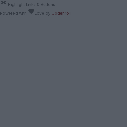
link
Highlight Links & Buttons
favorite
Powered with
Love
by
Codenroll