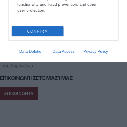
Πότε χρειάζεται ένα παιδί να κάνει τις οδοντιατρικές του
functionality and fraud prevention, and other
εργασίες με μέθη ή γενικήαναισθησία σε νοσοκομείο;
user protection.
Πρώτη επίσκεψη στον οδοντίατρο: πώς να προετοιμάσουν οι
γονείς τα παιδιά
CONFIRM
Γιατί είναι σημαντικό να πάει το παιδί από νωρίς στον
οδοντίατρο;
Data Deletion
Data Access
Privacy Policy
Παγκόσμια Ημέρα Ορθοδοντικής: Μια Υπενθύμιση για την Αξία
του Χαμόγελου
ΕΠΙΚΟΙΝΩΝΉΣΕΤΕ ΜΑΖΊ ΜΑΣ
ΕΠΙΚΟΙΝΩΝΊΑ