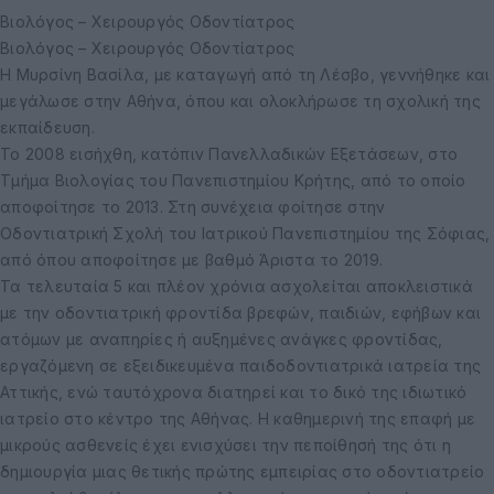
Βιολόγος – Χειρουργός Οδοντίατρος
Βιολόγος – Χειρουργός Οδοντίατρος
Η Μυρσίνη Βασίλα, με καταγωγή από τη Λέσβο, γεννήθηκε και
μεγάλωσε στην Αθήνα, όπου και ολοκλήρωσε τη σχολική της
εκπαίδευση.
Το 2008 εισήχθη, κατόπιν Πανελλαδικών Εξετάσεων, στο
Τμήμα Βιολογίας του Πανεπιστημίου Κρήτης, από το οποίο
αποφοίτησε το 2013. Στη συνέχεια φοίτησε στην
Οδοντιατρική Σχολή του Ιατρικού Πανεπιστημίου της Σόφιας,
από όπου αποφοίτησε με βαθμό Άριστα το 2019.
Τα τελευταία 5 και πλέον χρόνια ασχολείται αποκλειστικά
με την οδοντιατρική φροντίδα βρεφών, παιδιών, εφήβων και
ατόμων με αναπηρίες ή αυξημένες ανάγκες φροντίδας,
εργαζόμενη σε εξειδικευμένα παιδοδοντιατρικά ιατρεία της
Αττικής, ενώ ταυτόχρονα διατηρεί και το δικό της ιδιωτικό
ιατρείο στο κέντρο της Αθήνας. Η καθημερινή της επαφή με
μικρούς ασθενείς έχει ενισχύσει την πεποίθησή της ότι η
δημιουργία μιας θετικής πρώτης εμπειρίας στο οδοντιατρείο