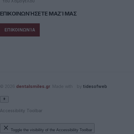
του Χαμόγελου
ΕΠΙΚΟΙΝΩΝΉΣΕΤΕ ΜΑΖΊ ΜΑΣ
ΕΠΙΚΟΙΝΩΝΊΑ
© 2026
dentalsmiles.gr
. Made with
by
tidesofweb
Accessibility Toolbar
close
Toggle the visibility of the Accessibility Toolbar