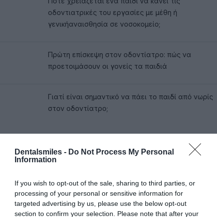
Πότε χρειάζεται ένα παιδί να κάνει τις
οδοντιατρικές του εργασίες με μέθη ή
γενικήαναισθησία σε νοσοκομείο;
Πρώτη επίσκεψη στον οδοντίατρο: πώς να
προετοιμάσουν οι γονείς τα παιδιά
Γιατί είναι σημαντικό να πάει το παιδί από νωρίς
στον οδοντίατρο;
Dentalsmiles -
Do Not Process My Personal
Information
If you wish to opt-out of the sale, sharing to third parties, or
processing of your personal or sensitive information for
Ζητήστε
Το Ραντεβού Σας
targeted advertising by us, please use the below opt-out
section to confirm your selection. Please note that after your