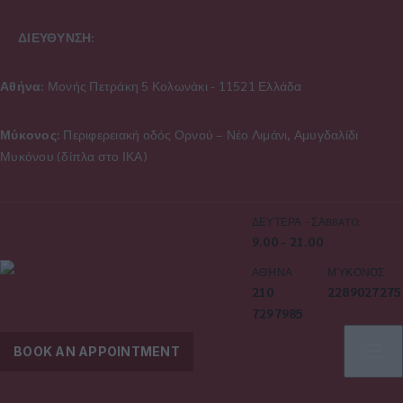
ΔΙΕΥΘΥΝΣΗ:
Αθήνα:
Μονής Πετράκη 5 Κολωνάκι - 11521 Ελλάδα
Μύκονος:
Περιφερειακή οδός Ορνού – Νέο Λιμάνι, Αμυγδαλίδι
Μυκόνου (δίπλα στο ΙΚΑ)
ΔΕΥΤΕΡΑ - ΣΑBBATO:
9.00 - 21.00
ΑΘΉΝΑ
ΜΎΚΟΝΟΣ
210
2289027275
7297985
BOOK AN APPOINTMENT