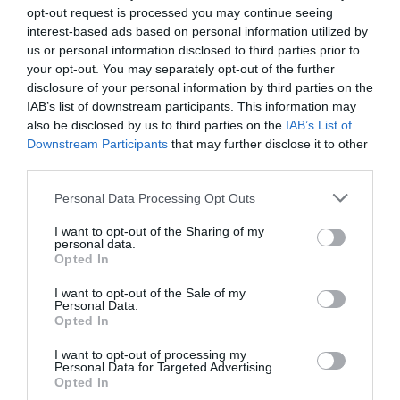
Εαν έχετε κάποιο πρόβλημα που χρήζει άμεσης προσοχής,
opt-out request is processed you may continue seeing
καλέστε μας οποιδήποτε στιγμή.
interest-based ads based on personal information utilized by
us or personal information disclosed to third parties prior to
Μπορούμε να σας βοηθήσουμε.
your opt-out. You may separately opt-out of the further
disclosure of your personal information by third parties on the
IAB’s list of downstream participants. This information may
ΚΡΑΤΗΣΗ
also be disclosed by us to third parties on the
IAB’s List of
Downstream Participants
that may further disclose it to other
third parties.
Please note that this website/app uses one or more Google
Personal Data Processing Opt Outs
services and may gather and store information including but
not limited to your visit or usage behaviour. You may click to
I want to opt-out of the Sharing of my
personal data.
grant or deny consent to Google and its third-party tags to
Opted In
use your data for below specified purposes in below Google
consent section.
I want to opt-out of the Sale of my
Personal Data.
Opted In
I want to opt-out of processing my
Personal Data for Targeted Advertising.
Μονής Πετράκη 5 Κολωνάκι - 11521 Ελλάδα
Opted In