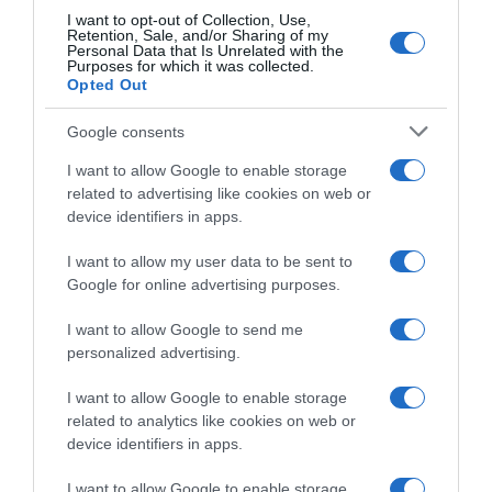
dentalsmiles.contact@gmail.com
I want to opt-out of Collection, Use,
Retention, Sale, and/or Sharing of my
Personal Data that Is Unrelated with the
210 7297985
Purposes for which it was collected.
Opted Out
Περιφερειακή οδός Ορνού – Νέο Λιμάνι, Αμυγδαλίδι
Google consents
Μυκόνου (δίπλα στο ΙΚΑ)
I want to allow Google to enable storage
related to advertising like cookies on web or
dentalsmilesmykonos@gmail.com
device identifiers in apps.
+30 6944860110
I want to allow my user data to be sent to
Google for online advertising purposes.
+30 22890 27275
I want to allow Google to send me
personalized advertising.
ΧΡΗΣΙΜΑ LINKS
I want to allow Google to enable storage
related to analytics like cookies on web or
device identifiers in apps.
Το ιατρείο
Οδοντιατρείο Μύκονος
Συμβουλές
I want to allow Google to enable storage