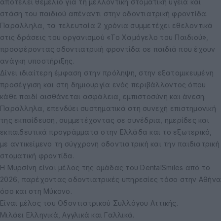
αποτελεί θεμέλιο για τη μελλοντική στοματική υγεία και
στάση του παιδιού απέναντι στην οδοντιατρική φροντίδα.
Παράλληλα, τα τελευταία 2 χρόνια συμμετέχει εθελοντικά
στις δράσεις του οργανισμού «Το Χαμόγελο του Παιδιού»,
προσφέροντας οδοντιατρική φροντίδα σε παιδιά που έχουν
ανάγκη υποστήριξης.
Δίνει ιδιαίτερη έμφαση στην πρόληψη, στην εξατομικευμένη
προσέγγιση και στη δημιουργία ενός περιβάλλοντος όπου
κάθε παιδί αισθάνεται ασφάλεια, εμπιστοσύνη και άνεση.
Παράλληλα, επενδύει συστηματικά στη συνεχή επιστημονική
της εκπαίδευση, συμμετέχοντας σε συνέδρια, ημερίδες και
εκπαιδευτικά προγράμματα στην Ελλάδα και το εξωτερικό,
με αντικείμενο τη σύγχρονη οδοντιατρική και την παιδιατρική
στοματική φροντίδα.
Η Μυρσίνη είναι μέλος της ομάδας του DentalSmiles από το
2026, παρέχοντας οδοντιατρικές υπηρεσίες τόσο στην Αθήνα
όσο και στη Μύκονο.
Είναι μέλος του Οδοντιατρικού Συλλόγου Αττικής.
Μιλάει Ελληνικά, Αγγλικά και Γαλλικά.