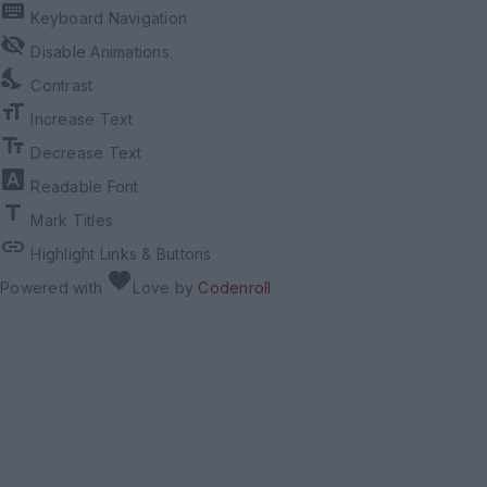
keyboard
Keyboard Navigation
visibility_off
Disable Animations
nights_stay
Contrast
format_size
Increase Text
text_fields
Decrease Text
font_download
Readable Font
title
Mark Titles
link
Highlight Links & Buttons
favorite
Powered with
Love
by
Codenroll