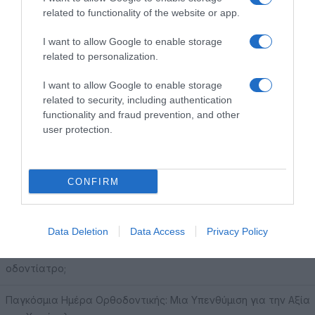
Επικοινωνία
Επιστημονική Ομάδα
related to functionality of the website or app.
RECENT POSTS
I want to allow Google to enable storage
related to personalization.
Υαλουρονικό οξύ στην οδοντιατρική: εφαρμογές και οφέλη
I want to allow Google to enable storage
related to security, including authentication
Τερηδόνα θηλασμού: Τι είναι και πώς μπορείτε να
functionality and fraud prevention, and other
προστατεύσετε το παιδί σας
user protection.
Πότε χρειάζεται ένα παιδί να κάνει τις οδοντιατρικές του
εργασίες με μέθη ή γενικήαναισθησία σε νοσοκομείο;
CONFIRM
Πρώτη επίσκεψη στον οδοντίατρο: πώς να προετοιμάσουν οι
γονείς τα παιδιά
Data Deletion
Data Access
Privacy Policy
Γιατί είναι σημαντικό να πάει το παιδί από νωρίς στον
οδοντίατρο;
Παγκόσμια Ημέρα Ορθοδοντικής: Μια Υπενθύμιση για την Αξία