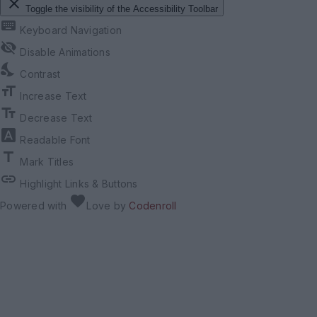
close
Toggle the visibility of the Accessibility Toolbar
keyboard
Keyboard Navigation
visibility_off
Disable Animations
nights_stay
Contrast
format_size
Increase Text
text_fields
Decrease Text
font_download
Readable Font
title
Mark Titles
link
Highlight Links & Buttons
favorite
Powered with
Love
by
Codenroll