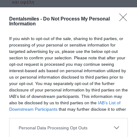
Υαλουρονικό οξύ στην οδοντιατρική:
Dentalsmiles -
Do Not Process My Personal
Information
εφαρμογές και οφέλη
If you wish to opt-out of the sale, sharing to third parties, or
processing of your personal or sensitive information for
targeted advertising by us, please use the below opt-out
section to confirm your selection. Please note that after your
opt-out request is processed you may continue seeing
interest-based ads based on personal information utilized by
Τερηδόνα θηλασμού: Τι είναι και πώς
us or personal information disclosed to third parties prior to
μπορείτε να προστατεύσετε το παιδί
your opt-out. You may separately opt-out of the further
disclosure of your personal information by third parties on the
σας
IAB’s list of downstream participants. This information may
also be disclosed by us to third parties on the
IAB’s List of
Downstream Participants
that may further disclose it to other
third parties.
Please note that this website/app uses one or more Google
Personal Data Processing Opt Outs
SEARCH
services and may gather and store information including but