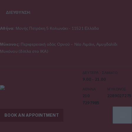
ΔΙΕΥΘΥΝΣΗ:
Αθήνα:
Μονής Πετράκη 5 Κολωνάκι - 11521 Ελλάδα
Μύκονος:
Περιφερειακή οδός Ορνού – Νέο Λιμάνι, Αμυγδαλίδι
Μυκόνου (δίπλα στο ΙΚΑ)
ΔΕΥΤΕΡΑ - ΣΑBBATO:
9.00 - 21.00
ΑΘΉΝΑ
ΜΎΚΟΝΟΣ
210
2289027275
7297985
BOOK AN APPOINTMENT