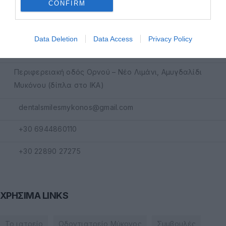
CONFIRM
dentalsmiles.contact@gmail.com
Data Deletion
Data Access
Privacy Policy
210 7297985
Περιφερειακή οδός Ορνού – Νέο Λιμάνι, Αμυγδαλίδι
Μυκόνου (δίπλα στο ΙΚΑ)
dentalsmilesmykonos@gmail.com
+30 6944860110
+30 22890 27275
ΧΡΗΣΙΜΑ LINKS
Το ιατρείο
Οδοντιατρείο Μύκονος
Συμβουλές