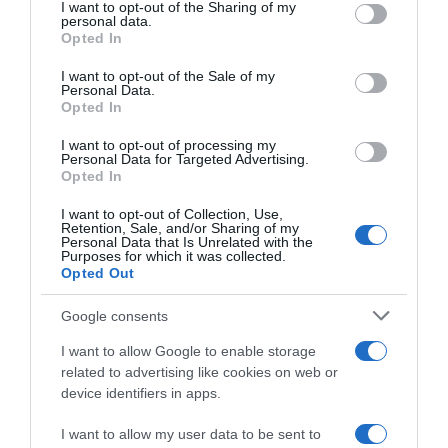
not limited to your visit or usage behaviour. You may click to
I want to opt-out of the Sharing of my
personal data.
grant or deny consent to Google and its third-party tags to
Opted In
use your data for below specified purposes in below Google
consent section.
I want to opt-out of the Sale of my
Personal Data.
Opted In
I want to opt-out of processing my
Personal Data for Targeted Advertising.
ΑΡΘΡΑ
Opted In
I want to opt-out of Collection, Use,
Retention, Sale, and/or Sharing of my
Υαλουρονικό οξύ στην οδοντιατρική: εφαρμογές
Personal Data that Is Unrelated with the
Purposes for which it was collected.
και οφέλη
Opted Out
Google consents
Τερηδόνα θηλασμού: Τι είναι και πώς μπορείτε να
προστατεύσετε το παιδί σας
I want to allow Google to enable storage
related to advertising like cookies on web or
device identifiers in apps.
Πότε χρειάζεται ένα παιδί να κάνει τις
οδοντιατρικές του εργασίες με μέθη ή
I want to allow my user data to be sent to