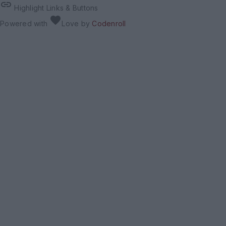
link
Highlight Links & Buttons
favorite
Powered with
Love
by
Codenroll