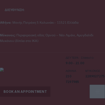
ΔΙΕΥΘΥΝΣΗ:
Αθήνα:
Μονής Πετράκη 5 Κολωνάκι - 11521 Ελλάδα
Μύκονος:
Περιφερειακή οδός Ορνού – Νέο Λιμάνι, Αμυγδαλίδι
Μυκόνου (δίπλα στο ΙΚΑ)
ΔΕΥΤΕΡΑ - ΣΑBBATO:
9.00 - 21.00
ΑΘΉΝΑ
ΜΎΚΟΝΟΣ
210
2289027275
7297985
BOOK AN APPOINTMENT