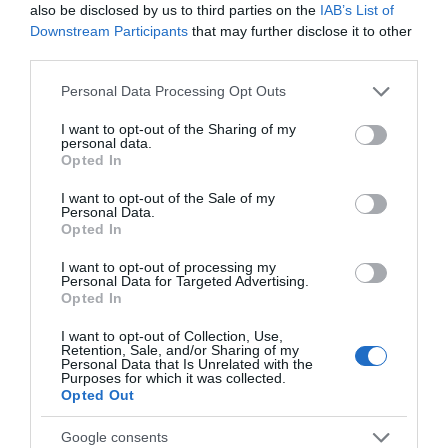
also be disclosed by us to third parties on the
IAB’s List of
και οφέλη
Downstream Participants
that may further disclose it to other
third parties.
Τερηδόνα θηλασμού: Τι είναι και πώς μπορείτε να
Please note that this website/app uses one or more Google
Personal Data Processing Opt Outs
προστατεύσετε το παιδί σας
services and may gather and store information including but
not limited to your visit or usage behaviour. You may click to
I want to opt-out of the Sharing of my
personal data.
grant or deny consent to Google and its third-party tags to
Opted In
Πότε χρειάζεται ένα παιδί να κάνει τις
use your data for below specified purposes in below Google
οδοντιατρικές του εργασίες με μέθη ή
consent section.
I want to opt-out of the Sale of my
γενικήαναισθησία σε νοσοκομείο;
Personal Data.
Opted In
I want to opt-out of processing my
Πρώτη επίσκεψη στον οδοντίατρο: πώς να
Personal Data for Targeted Advertising.
προετοιμάσουν οι γονείς τα παιδιά
Opted In
I want to opt-out of Collection, Use,
Retention, Sale, and/or Sharing of my
Γιατί είναι σημαντικό να πάει το παιδί από νωρίς
Personal Data that Is Unrelated with the
Purposes for which it was collected.
στον οδοντίατρο;
Opted Out
Google consents