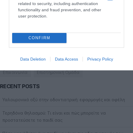
+30 6944860110
related to security, including authentication
functionality and fraud prevention, and other
user protection.
+30 22890 27275
CONFIRM
ΧΡΗΣΙΜΑ LINKS
Data Deletion
Data Access
Privacy Policy
Το ιατρείο
Οδοντιατρείο Μύκονος
Συμβουλές
Επικοινωνία
Επιστημονική Ομάδα
RECENT POSTS
Υαλουρονικό οξύ στην οδοντιατρική: εφαρμογές και οφέλη
Τερηδόνα θηλασμού: Τι είναι και πώς μπορείτε να
προστατεύσετε το παιδί σας