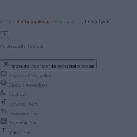
© 2026
dentalsmiles.gr
. Made with
by
tidesofweb
Accessibility Toolbar
close
Toggle the visibility of the Accessibility Toolbar
keyboard
Keyboard Navigation
visibility_off
Disable Animations
nights_stay
Contrast
format_size
Increase Text
text_fields
Decrease Text
font_download
Readable Font
title
Mark Titles