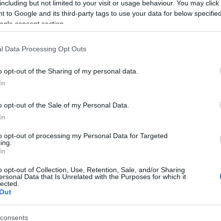
including but not limited to your visit or usage behaviour. You may click 
 to Google and its third-party tags to use your data for below specifi
ogle consent section.
l Data Processing Opt Outs
ε το παιδί σας
o opt-out of the Sharing of my personal data.
In
o opt-out of the Sale of my Personal Data.
In
to opt-out of processing my Personal Data for Targeted
ing.
In
o opt-out of Collection, Use, Retention, Sale, and/or Sharing
ersonal Data that Is Unrelated with the Purposes for which it
lected.
Out
ετε το παιδί σας
consents
ασίες με μέθη ή γενικήαναισθησία σε νοσοκομείο;