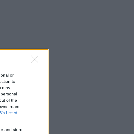
sonal or
ection to
ou may
 personal
out of the
 downstream
B’s List of
er and store