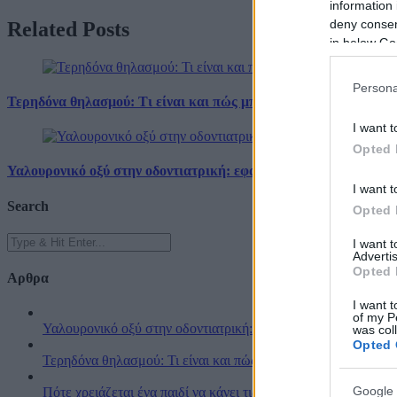
information 
deny consent
Related
Posts
in below Go
Persona
Τερηδόνα θηλασμού: Τι είναι και πώς μπορείτε να προστατεύσετ
I want t
Opted 
Υαλουρονικό οξύ στην οδοντιατρική: εφαρμογές και οφέλη
I want t
Search
Opted 
I want 
Advertis
Opted 
Αρθρα
I want t
of my P
Υαλουρονικό οξύ στην οδοντιατρική: εφαρμογές και οφέλη
was col
Opted 
Τερηδόνα θηλασμού: Τι είναι και πώς μπορείτε να προστατεύσ
Google 
Πότε χρειάζεται ένα παιδί να κάνει τις οδοντιατρικές του εργ