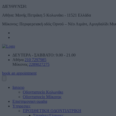
ΔΙΕΥΘΥΝΣΗ:
Αθήνα:
Μονής Πετράκη 5 Κολωνάκι - 11521 Ελλάδα
Μύκονος:
Περιφερειακή οδός Ορνού – Νέο Λιμάνι, Αμυγδαλίδι Μυ
ΔΕΥΤΕΡΑ - ΣΑBBATO:
9.00 - 21.00
Αθήνα
210 7297985
Μύκονος
2289027275
book an appointment
Ιατρειο
Οδοντιατρείο Κολωνάκι
Οδοντιατρείο Μύκονος
Επιστημονικη ομαδα
Υπηρεσιες
ΠΡΟΣΘΕΤΙΚΗ ΟΔΟΝΤΙΑΤΡΙΚΗ
Στεφάνες/Γέφυρες