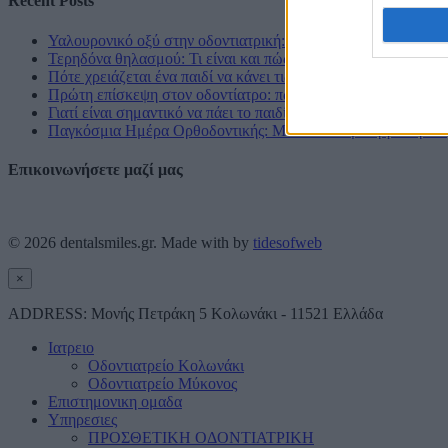
Recent Posts
Υαλουρονικό οξύ στην οδοντιατρική: εφαρμογές και οφέλη
Τερηδόνα θηλασμού: Τι είναι και πώς μπορείτε να προστατεύσ
Πότε χρειάζεται ένα παιδί να κάνει τις οδοντιατρικές του εργ
Πρώτη επίσκεψη στον οδοντίατρο: πώς να προετοιμάσουν οι γο
Γιατί είναι σημαντικό να πάει το παιδί από νωρίς στον οδοντία
Παγκόσμια Ημέρα Ορθοδοντικής: Μια Υπενθύμιση για την Α
Επικοινωνήσετε μαζί μας
Επικοινωνία
© 2026
dentalsmiles.gr
. Made with
by
tidesofweb
×
ADDRESS:
Μονής Πετράκη 5 Κολωνάκι - 11521 Ελλάδα
Ιατρειο
Οδοντιατρείο Κολωνάκι
Οδοντιατρείο Μύκονος
Επιστημονικη ομαδα
Υπηρεσιες
ΠΡΟΣΘΕΤΙΚΗ ΟΔΟΝΤΙΑΤΡΙΚΗ