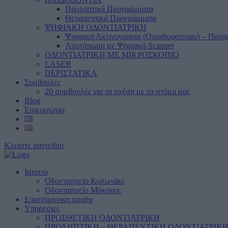
Προληπτικά Προγράμματα
Θεραπευτικά Προγράμματα
ΨΗΦΙΑΚΗ ΟΔΟΝΤΙΑΤΡΙΚΗ
Ψηφιακή Ακτινογραφία (Οπισθοφατνιακή – Πανο
Αποτύπωμα με Ψηφιακό Scanner
ΟΔΟΝΤΙΑΤΡΙΚΗ ΜΕ ΜΙΚΡΟΣΚΟΠΙΟ
LASER
ΠΕΡΙΣΤΑΤΙΚΑ
Συμβουλες
20 συμβουλές για τη σχέση με το στόμα μας
Blog
Επικοινωνια
Κλειστε ραντεβου
Ιατρειο
Οδοντιατρείο Κολωνάκι
Οδοντιατρείο Μύκονος
Επιστημονικη ομαδα
Υπηρεσιες
ΠΡΟΣΘΕΤΙΚΗ ΟΔΟΝΤΙΑΤΡΙΚΗ
ΠΡΟΛΗΠΤΙΚΗ – ΘΕΡΑΠΕΥΤΙΚΗ ΟΔΟΝΤΙΑΤΡΙΚ