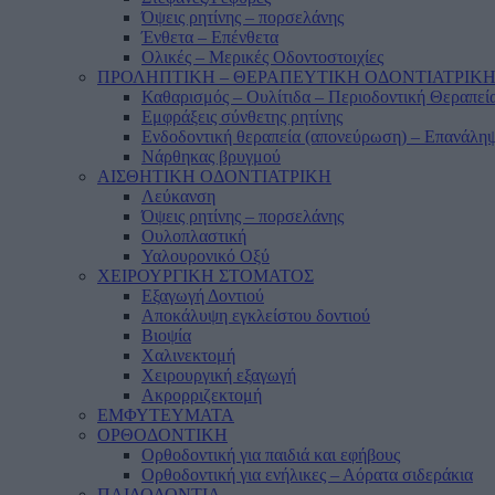
Όψεις ρητίνης – πορσελάνης
Ένθετα – Επένθετα
Ολικές – Μερικές Οδοντοστοιχίες
ΠΡΟΛΗΠΤΙΚΗ – ΘΕΡΑΠΕΥΤΙΚΗ ΟΔΟΝΤΙΑΤΡΙΚ
Καθαρισμός – Ουλίτιδα – Περιοδοντική Θεραπεί
Εμφράξεις σύνθετης ρητίνης
Ενδοδοντική θεραπεία (απονεύρωση) – Επανάληψ
Νάρθηκας βρυγμού
ΑΙΣΘΗΤΙΚΗ ΟΔΟΝΤΙΑΤΡΙΚΗ
Λεύκανση
Όψεις ρητίνης – πορσελάνης
Ουλοπλαστική
Υαλουρονικό Οξύ
ΧΕΙΡΟΥΡΓΙΚΗ ΣΤΟΜΑΤΟΣ
Εξαγωγή Δοντιού
Αποκάλυψη εγκλείστου δοντιού
Βιοψία
Χαλινεκτομή
Χειρουργική εξαγωγή
Ακρορριζεκτομή
ΕΜΦΥΤΕΥΜΑΤΑ
ΟΡΘΟΔΟΝΤΙΚΗ
Ορθοδοντική για παιδιά και εφήβους
Ορθοδοντική για ενήλικες – Αόρατα σιδεράκια
ΠΑΙΔΟΔΟΝΤΙΑ