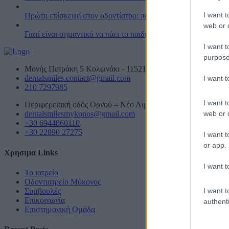
I want t
Πρώτη επίσκεψη στον οδοντίατρο: πώς να προετοιμάσουν οι γο
web or d
Γιατί είναι σημαντικό να πάει το παιδί από νωρίς στον οδοντία
I want t
purpose
Μονής Πετράκη 5 Κολωνάκι - 11521 Ελλάδα
dentalsmiles.contact@gmail.com
I want 
210 7297985
I want t
Περιφερειακή οδός Ορνού – Νέο Λιμάνι, Αμυγδαλίδι Μυκόνο
web or d
dentalsmilesmykonos@gmail.com
+30 6944860110
+30 22890 27275
I want t
or app.
Χρησιμα Links
I want t
Το ιατρείο
Οδοντιατρείο Μύκονος
I want t
Συμβουλές
Επικοινωνία
authenti
Επιστημονική Ομάδα