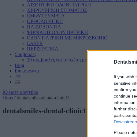
ΑΙΣΘΗΤΙΚΗ ΟΔΟΝΤΙΑΤΡΙΚΗ
ΧΕΙΡΟΥΡΓΙΚΗ ΣΤΟΜΑΤΟΣ
ΕΜΦΥΤΕΥΜΑΤΑ
ΟΡΘΟΔΟΝΤΙΚΗ
ΠΑΙΔΟΔΟΝΤΙΑ
ΨΗΦΙΑΚΗ ΟΔΟΝΤΙΑΤΡΙΚΗ
ΟΔΟΝΤΙΑΤΡΙΚΗ ΜΕ ΜΙΚΡΟΣΚΟΠΙΟ
LASER
ΠΕΡΙΣΤΑΤΙΚΑ
Συμβουλες
20 συμβουλές για τη σχέση με το στόμα μας
Dentalsmi
Blog
Επικοινωνια
If you wish 
sensitive in
confirm you
Κλειστε ραντεβου
continue se
Home
/
dentalsmiles-dental-clinic11
information 
further disc
dentalsmiles-dental-clinic11
participants
Downstream 
Please note