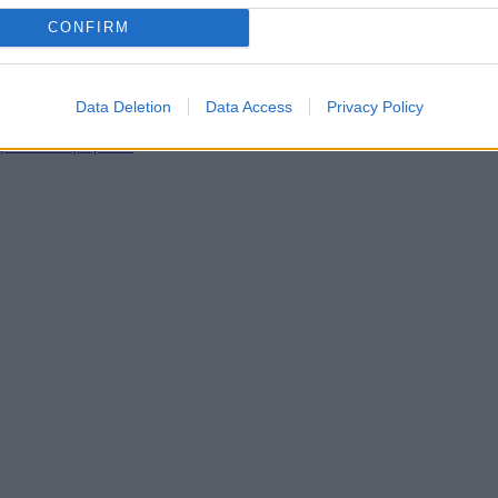
CONFIRM
ετε το παιδί σας
ασίες με μέθη ή γενικήαναισθησία σε νοσοκομείο;
νείς τα παιδιά
Data Deletion
Data Access
Privacy Policy
τρο;
ξία του Χαμόγελου