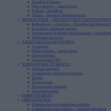
Στεφάνες/Γέφυρες
Όψεις ρητίνης – πορσελάνης
Ένθετα – Επένθετα
Ολικές – Μερικές Οδοντοστοιχίες
ΠΡΟΛΗΠΤΙΚΗ – ΘΕΡΑΠΕΥΤΙΚΗ ΟΔΟΝΤΙΑΤΡΙΚ
Καθαρισμός – Ουλίτιδα – Περιοδοντική Θεραπεί
Εμφράξεις σύνθετης ρητίνης
Ενδοδοντική θεραπεία (απονεύρωση) – Επανάληψ
Νάρθηκας βρυγμού
ΑΙΣΘΗΤΙΚΗ ΟΔΟΝΤΙΑΤΡΙΚΗ
Λεύκανση
Όψεις ρητίνης – πορσελάνης
Ουλοπλαστική
Υαλουρονικό Οξύ
ΧΕΙΡΟΥΡΓΙΚΗ ΣΤΟΜΑΤΟΣ
Εξαγωγή Δοντιού
Αποκάλυψη εγκλείστου δοντιού
Βιοψία
Χαλινεκτομή
Χειρουργική εξαγωγή
Ακρορριζεκτομή
ΕΜΦΥΤΕΥΜΑΤΑ
ΟΡΘΟΔΟΝΤΙΚΗ
Ορθοδοντική για παιδιά και εφήβους
Ορθοδοντική για ενήλικες – Αόρατα σιδεράκια