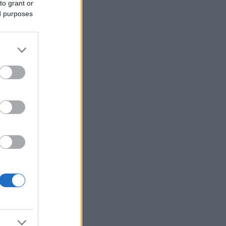
to grant or
ed purposes