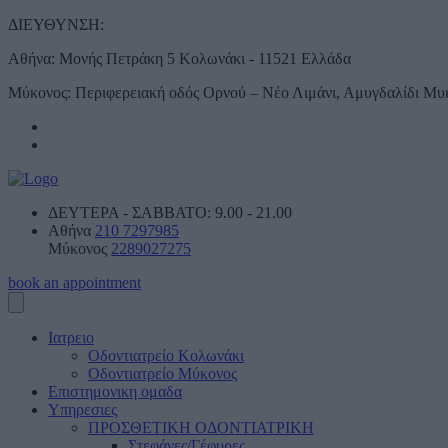
ΔΙΕΥΘΥΝΣΗ:
Αθήνα:
Μονής Πετράκη 5 Κολωνάκι - 11521 Ελλάδα
Μύκονος:
Περιφερειακή οδός Ορνού – Νέο Λιμάνι, Αμυγδαλίδι Μυ
ΔΕΥΤΕΡΑ - ΣΑBBATO:
9.00 - 21.00
Αθήνα
210 7297985
Μύκονος
2289027275
book an appointment
Ιατρειο
Οδοντιατρείο Κολωνάκι
Οδοντιατρείο Μύκονος
Επιστημονικη ομαδα
Υπηρεσιες
ΠΡΟΣΘΕΤΙΚΗ ΟΔΟΝΤΙΑΤΡΙΚΗ
Στεφάνες/Γέφυρες