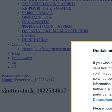
ΑΙΣΘΗΤΙΚΗ ΟΔΟΝΤΙΑΤΡΙΚΗ
ΧΕΙΡΟΥΡΓΙΚΗ ΣΤΟΜΑΤΟΣ
ΕΜΦΥΤΕΥΜΑΤΑ
ΟΡΘΟΔΟΝΤΙΚΗ
ΠΑΙΔΟΔΟΝΤΙΑ
ΨΗΦΙΑΚΗ ΟΔΟΝΤΙΑΤΡΙΚΗ
ΟΔΟΝΤΙΑΤΡΙΚΗ ΜΕ ΜΙΚΡΟΣΚΟΠΙΟ
LASER
ΠΕΡΙΣΤΑΤΙΚΑ
Συμβουλες
20 συμβουλές για τη σχέση με το στόμα μας
Dentalsmi
Blog
Επικοινωνια
If you wish 
sensitive in
confirm you
Κλειστε ραντεβου
continue se
Home
/
shutterstock_1022534617
information 
further disc
shutterstock_1022534617
participants
Downstream 
Please note