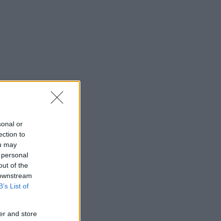
sonal or
ection to
ou may
 personal
out of the
 downstream
B’s List of
er and store