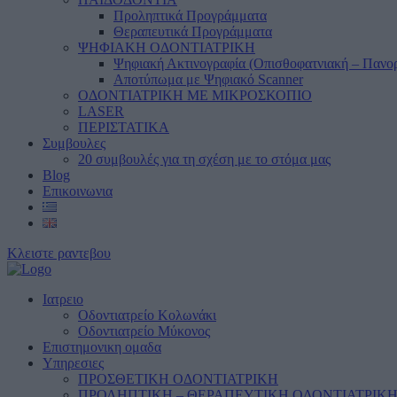
Προληπτικά Προγράμματα
Θεραπευτικά Προγράμματα
ΨΗΦΙΑΚΗ ΟΔΟΝΤΙΑΤΡΙΚΗ
Ψηφιακή Ακτινογραφία (Οπισθοφατνιακή – Πανο
Αποτύπωμα με Ψηφιακό Scanner
ΟΔΟΝΤΙΑΤΡΙΚΗ ΜΕ ΜΙΚΡΟΣΚΟΠΙΟ
LASER
ΠΕΡΙΣΤΑΤΙΚΑ
Συμβουλες
20 συμβουλές για τη σχέση με το στόμα μας
Blog
Επικοινωνια
Κλειστε ραντεβου
Ιατρειο
Οδοντιατρείο Κολωνάκι
Οδοντιατρείο Μύκονος
Επιστημονικη ομαδα
Υπηρεσιες
ΠΡΟΣΘΕΤΙΚΗ ΟΔΟΝΤΙΑΤΡΙΚΗ
ΠΡΟΛΗΠΤΙΚΗ – ΘΕΡΑΠΕΥΤΙΚΗ ΟΔΟΝΤΙΑΤΡΙΚ