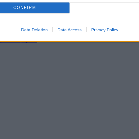
CONFIRM
ετε το παιδί σας
ασίες με μέθη ή γενικήαναισθησία σε νοσοκομείο;
νείς τα παιδιά
Data Deletion
Data Access
Privacy Policy
τρο;
ξία του Χαμόγελου