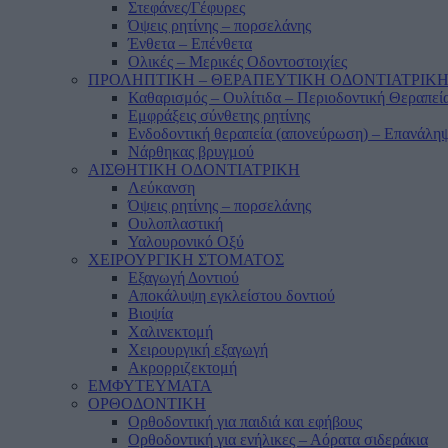
Στεφάνες/Γέφυρες
Όψεις ρητίνης – πορσελάνης
Ένθετα – Επένθετα
Ολικές – Μερικές Οδοντοστοιχίες
ΠΡΟΛΗΠΤΙΚΗ – ΘΕΡΑΠΕΥΤΙΚΗ ΟΔΟΝΤΙΑΤΡΙΚ
Καθαρισμός – Ουλίτιδα – Περιοδοντική Θεραπεί
Εμφράξεις σύνθετης ρητίνης
Ενδοδοντική θεραπεία (απονεύρωση) – Επανάληψ
Νάρθηκας βρυγμού
ΑΙΣΘΗΤΙΚΗ ΟΔΟΝΤΙΑΤΡΙΚΗ
Λεύκανση
Όψεις ρητίνης – πορσελάνης
Ουλοπλαστική
Υαλουρονικό Οξύ
ΧΕΙΡΟΥΡΓΙΚΗ ΣΤΟΜΑΤΟΣ
Εξαγωγή Δοντιού
Αποκάλυψη εγκλείστου δοντιού
Βιοψία
Χαλινεκτομή
Χειρουργική εξαγωγή
Ακρορριζεκτομή
ΕΜΦΥΤΕΥΜΑΤΑ
ΟΡΘΟΔΟΝΤΙΚΗ
Ορθοδοντική για παιδιά και εφήβους
Ορθοδοντική για ενήλικες – Αόρατα σιδεράκια