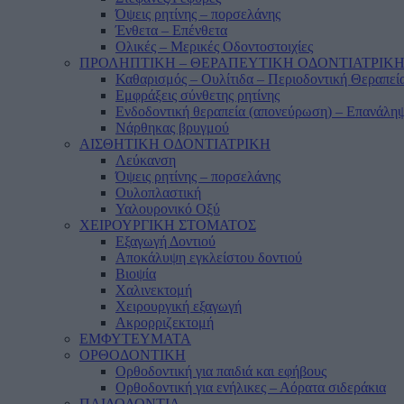
Όψεις ρητίνης – πορσελάνης
Ένθετα – Επένθετα
Ολικές – Μερικές Οδοντοστοιχίες
ΠΡΟΛΗΠΤΙΚΗ – ΘΕΡΑΠΕΥΤΙΚΗ ΟΔΟΝΤΙΑΤΡΙΚ
Καθαρισμός – Ουλίτιδα – Περιοδοντική Θεραπεί
Εμφράξεις σύνθετης ρητίνης
Ενδοδοντική θεραπεία (απονεύρωση) – Επανάληψ
Νάρθηκας βρυγμού
ΑΙΣΘΗΤΙΚΗ ΟΔΟΝΤΙΑΤΡΙΚΗ
Λεύκανση
Όψεις ρητίνης – πορσελάνης
Ουλοπλαστική
Υαλουρονικό Οξύ
ΧΕΙΡΟΥΡΓΙΚΗ ΣΤΟΜΑΤΟΣ
Εξαγωγή Δοντιού
Αποκάλυψη εγκλείστου δοντιού
Βιοψία
Χαλινεκτομή
Χειρουργική εξαγωγή
Ακρορριζεκτομή
ΕΜΦΥΤΕΥΜΑΤΑ
ΟΡΘΟΔΟΝΤΙΚΗ
Ορθοδοντική για παιδιά και εφήβους
Ορθοδοντική για ενήλικες – Αόρατα σιδεράκια
ΠΑΙΔΟΔΟΝΤΙΑ