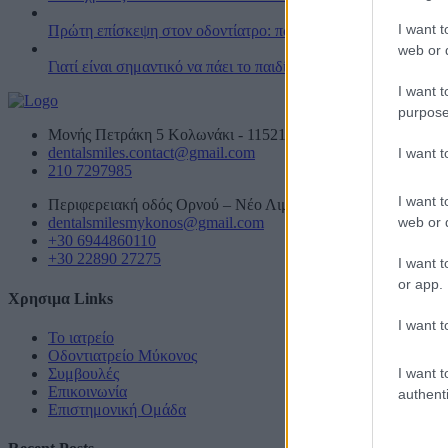
I want t
Πρώτη επίσκεψη στον οδοντίατρο: πώς να προετοιμάσουν οι γο
web or d
Γιατί είναι σημαντικό να πάει το παιδί από νωρίς στον οδοντία
I want t
purpose
Μονής Πετράκη 5 Κολωνάκι - 11521 Ελλάδα
dentalsmiles.contact@gmail.com
I want 
210 7297985
I want t
Περιφερειακή οδός Ορνού – Νέο Λιμάνι, Αμυγδαλίδι Μυκόνο
web or d
dentalsmilesmykonos@gmail.com
+30 6944860110
+30 22890 27275
I want t
or app.
Χρησιμα Links
I want t
Το ιατρείο
Οδοντιατρείο Μύκονος
I want t
Συμβουλές
Επικοινωνία
authenti
Επιστημονική Ομάδα