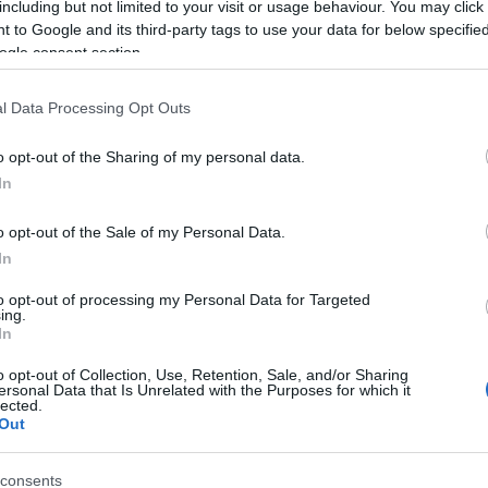
including but not limited to your visit or usage behaviour. You may click 
 to Google and its third-party tags to use your data for below specifi
ogle consent section.
l Data Processing Opt Outs
o opt-out of the Sharing of my personal data.
In
ε το παιδί σας
o opt-out of the Sale of my Personal Data.
In
to opt-out of processing my Personal Data for Targeted
ing.
In
o opt-out of Collection, Use, Retention, Sale, and/or Sharing
ersonal Data that Is Unrelated with the Purposes for which it
lected.
Out
ετε το παιδί σας
consents
ασίες με μέθη ή γενικήαναισθησία σε νοσοκομείο;