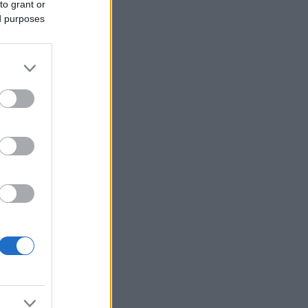
to grant or
ed purposes