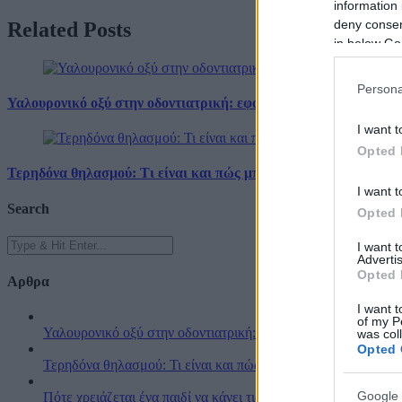
information 
deny consent
Related
Posts
in below Go
Persona
Υαλουρονικό οξύ στην οδοντιατρική: εφαρμογές και οφέλη
I want t
Opted 
Τερηδόνα θηλασμού: Τι είναι και πώς μπορείτε να προστατεύσετ
I want t
Search
Opted 
I want 
Advertis
Opted 
Αρθρα
I want t
of my P
Υαλουρονικό οξύ στην οδοντιατρική: εφαρμογές και οφέλη
was col
Opted 
Τερηδόνα θηλασμού: Τι είναι και πώς μπορείτε να προστατεύσ
Google 
Πότε χρειάζεται ένα παιδί να κάνει τις οδοντιατρικές του εργ