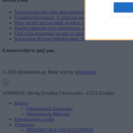
Recent Posts
Υαλουρονικό οξύ στην οδοντιατρική: εφαρμογές και οφέλη
Τερηδόνα θηλασμού: Τι είναι και πώς μπορείτε να προστατεύσ
Πότε χρειάζεται ένα παιδί να κάνει τις οδοντιατρικές του εργ
Πρώτη επίσκεψη στον οδοντίατρο: πώς να προετοιμάσουν οι γο
Γιατί είναι σημαντικό να πάει το παιδί από νωρίς στον οδοντία
Παγκόσμια Ημέρα Ορθοδοντικής: Μια Υπενθύμιση για την Α
Επικοινωνήσετε μαζί μας
Επικοινωνία
© 2026
dentalsmiles.gr
. Made with
by
tidesofweb
×
ADDRESS:
Μονής Πετράκη 5 Κολωνάκι - 11521 Ελλάδα
Ιατρειο
Οδοντιατρείο Κολωνάκι
Οδοντιατρείο Μύκονος
Επιστημονικη ομαδα
Υπηρεσιες
ΠΡΟΣΘΕΤΙΚΗ ΟΔΟΝΤΙΑΤΡΙΚΗ