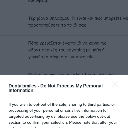
και οφέλη
Τερηδόνα θηλασμού: Τι είναι και πώς μπορείτε να
προστατεύσετε το παιδί σας
Πότε χρειάζεται ένα παιδί να κάνει τις
οδοντιατρικές του εργασίες με μέθη ή
γενικήαναισθησία σε νοσοκομείο;
Πρώτη επίσκεψη στον οδοντίατρο: πώς να
προετοιμάσουν οι γονείς τα παιδιά
Dentalsmiles -
Do Not Process My Personal
Information
Γιατί είναι σημαντικό να πάει το παιδί από νωρίς
If you wish to opt-out of the sale, sharing to third parties, or
στον οδοντίατρο;
processing of your personal or sensitive information for
targeted advertising by us, please use the below opt-out
section to confirm your selection. Please note that after your