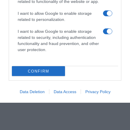
related to functionality of the website or app.
εργασίες με μέθη ή γενικήαναισθησία σε νοσοκομείο;
I want to allow Google to enable storage
Πρώτη επίσκεψη στον οδοντίατρο: πώς να προετοιμάσουν οι
related to personalization.
γονείς τα παιδιά
I want to allow Google to enable storage
Γιατί είναι σημαντικό να πάει το παιδί από νωρίς στον
related to security, including authentication
functionality and fraud prevention, and other
οδοντίατρο;
user protection.
Παγκόσμια Ημέρα Ορθοδοντικής: Μια Υπενθύμιση για την Αξία
του Χαμόγελου
CONFIRM
ΕΠΙΚΟΙΝΩΝΉΣΕΤΕ ΜΑΖΊ ΜΑΣ
Data Deletion
Data Access
Privacy Policy
ΕΠΙΚΟΙΝΩΝΊΑ