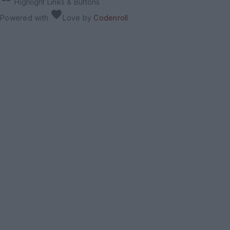
Highlight Links & Buttons
favorite
Powered with
Love
by
Codenroll