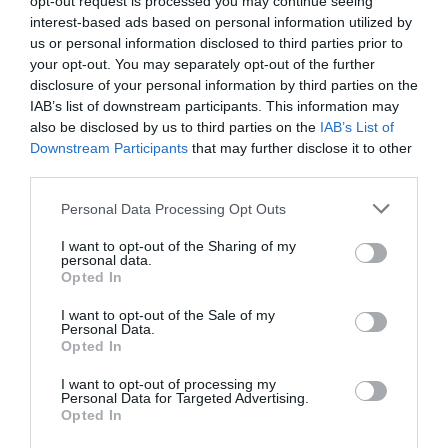
opt-out request is processed you may continue seeing
interest-based ads based on personal information utilized by
us or personal information disclosed to third parties prior to
your opt-out. You may separately opt-out of the further
disclosure of your personal information by third parties on the
IAB’s list of downstream participants. This information may
also be disclosed by us to third parties on the
IAB’s List of
Downstream Participants
that may further disclose it to other
third parties.
Μονής Πετράκη 5 Κολωνάκι - 11521 Ελλάδα
Please note that this website/app uses one or more Google
Personal Data Processing Opt Outs
services and may gather and store information including but
dentalsmiles.contact@gmail.com
not limited to your visit or usage behaviour. You may click to
I want to opt-out of the Sharing of my
personal data.
grant or deny consent to Google and its third-party tags to
210 7297985
Opted In
use your data for below specified purposes in below Google
consent section.
I want to opt-out of the Sale of my
Personal Data.
Περιφερειακή οδός Ορνού – Νέο Λιμάνι, Αμυγδαλίδι
Opted In
Μυκόνου (δίπλα στο ΙΚΑ)
I want to opt-out of processing my
Personal Data for Targeted Advertising.
dentalsmilesmykonos@gmail.com
Opted In
+30 6944860110