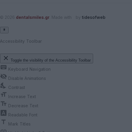
© 2026
dentalsmiles.gr
. Made with
by
tidesofweb
Accessibility Toolbar
close
Toggle the visibility of the Accessibility Toolbar
keyboard
Keyboard Navigation
visibility_off
Disable Animations
nights_stay
Contrast
format_size
Increase Text
text_fields
Decrease Text
font_download
Readable Font
title
Mark Titles
link