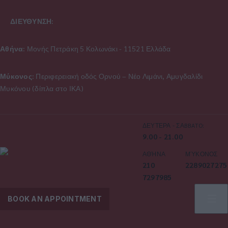
ΔΙΕΥΘΥΝΣΗ:
Αθήνα:
Μονής Πετράκη 5 Κολωνάκι - 11521 Ελλάδα
Μύκονος:
Περιφερειακή οδός Ορνού – Νέο Λιμάνι, Αμυγδαλίδι
Μυκόνου (δίπλα στο ΙΚΑ)
ΔΕΥΤΕΡΑ - ΣΑBBATO:
9.00 - 21.00
ΑΘΉΝΑ
ΜΎΚΟΝΟΣ
210
2289027275
7297985
BOOK AN APPOINTMENT