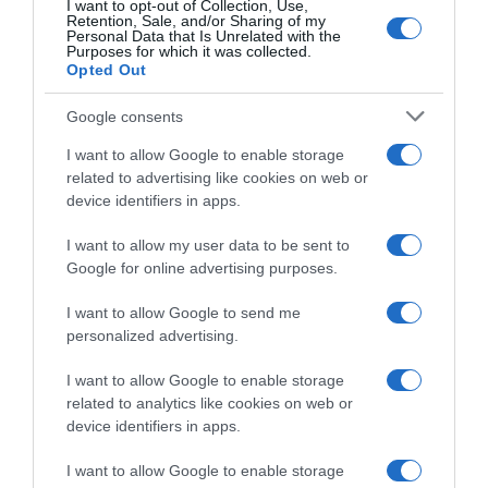
I want to opt-out of Collection, Use,
Retention, Sale, and/or Sharing of my
Personal Data that Is Unrelated with the
+30 22890 27275
Purposes for which it was collected.
Opted Out
Google consents
ΧΡΗΣΙΜΑ LINKS
I want to allow Google to enable storage
related to advertising like cookies on web or
device identifiers in apps.
Το ιατρείο
Οδοντιατρείο Μύκονος
Συμβουλές
I want to allow my user data to be sent to
Επικοινωνία
Επιστημονική Ομάδα
Google for online advertising purposes.
RECENT POSTS
I want to allow Google to send me
personalized advertising.
Υαλουρονικό οξύ στην οδοντιατρική: εφαρμογές και οφέλη
I want to allow Google to enable storage
Τερηδόνα θηλασμού: Τι είναι και πώς μπορείτε να
related to analytics like cookies on web or
device identifiers in apps.
προστατεύσετε το παιδί σας
I want to allow Google to enable storage
Πότε χρειάζεται ένα παιδί να κάνει τις οδοντιατρικές του