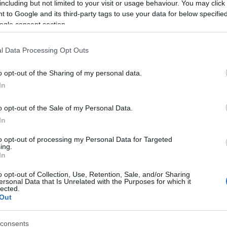
including but not limited to your visit or usage behaviour. You may click 
 to Google and its third-party tags to use your data for below specifi
ogle consent section.
l Data Processing Opt Outs
o opt-out of the Sharing of my personal data.
In
ε το παιδί σας
o opt-out of the Sale of my Personal Data.
In
to opt-out of processing my Personal Data for Targeted
ing.
In
o opt-out of Collection, Use, Retention, Sale, and/or Sharing
ersonal Data that Is Unrelated with the Purposes for which it
lected.
Out
ετε το παιδί σας
consents
ασίες με μέθη ή γενικήαναισθησία σε νοσοκομείο;