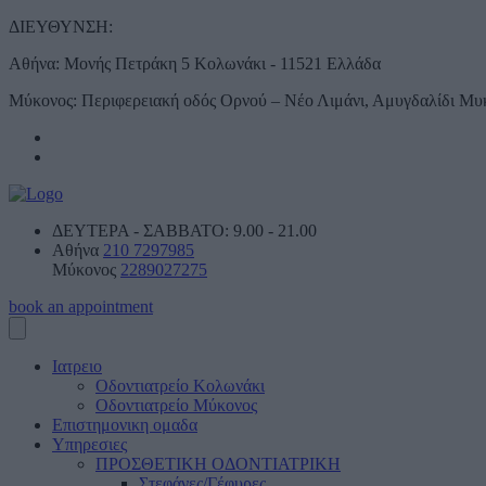
ΔΙΕΥΘΥΝΣΗ:
Αθήνα:
Μονής Πετράκη 5 Κολωνάκι - 11521 Ελλάδα
Μύκονος:
Περιφερειακή οδός Ορνού – Νέο Λιμάνι, Αμυγδαλίδι Μυ
ΔΕΥΤΕΡΑ - ΣΑBBATO:
9.00 - 21.00
Αθήνα
210 7297985
Μύκονος
2289027275
book an appointment
Ιατρειο
Οδοντιατρείο Κολωνάκι
Οδοντιατρείο Μύκονος
Επιστημονικη ομαδα
Υπηρεσιες
ΠΡΟΣΘΕΤΙΚΗ ΟΔΟΝΤΙΑΤΡΙΚΗ
Στεφάνες/Γέφυρες