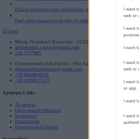
I want t
Πρώτη επίσκεψη στον οδοντίατρο: πώς να προετοιμάσουν οι γο
web or d
Γιατί είναι σημαντικό να πάει το παιδί από νωρίς στον οδοντία
I want t
purpose
Μονής Πετράκη 5 Κολωνάκι - 11521 Ελλάδα
dentalsmiles.contact@gmail.com
I want 
210 7297985
I want t
Περιφερειακή οδός Ορνού – Νέο Λιμάνι, Αμυγδαλίδι Μυκόνο
web or d
dentalsmilesmykonos@gmail.com
+30 6944860110
+30 22890 27275
I want t
or app.
Χρησιμα Links
I want t
Το ιατρείο
Οδοντιατρείο Μύκονος
I want t
Συμβουλές
Επικοινωνία
authenti
Επιστημονική Ομάδα