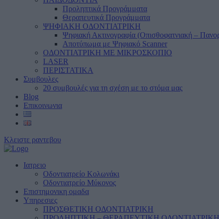
Προληπτικά Προγράμματα
Θεραπευτικά Προγράμματα
ΨΗΦΙΑΚΗ ΟΔΟΝΤΙΑΤΡΙΚΗ
Ψηφιακή Ακτινογραφία (Οπισθοφατνιακή – Πανο
Αποτύπωμα με Ψηφιακό Scanner
ΟΔΟΝΤΙΑΤΡΙΚΗ ΜΕ ΜΙΚΡΟΣΚΟΠΙΟ
LASER
ΠΕΡΙΣΤΑΤΙΚΑ
Συμβουλες
20 συμβουλές για τη σχέση με το στόμα μας
Blog
Επικοινωνια
Κλειστε ραντεβου
Ιατρειο
Οδοντιατρείο Κολωνάκι
Οδοντιατρείο Μύκονος
Επιστημονικη ομαδα
Υπηρεσιες
ΠΡΟΣΘΕΤΙΚΗ ΟΔΟΝΤΙΑΤΡΙΚΗ
ΠΡΟΛΗΠΤΙΚΗ – ΘΕΡΑΠΕΥΤΙΚΗ ΟΔΟΝΤΙΑΤΡΙΚ