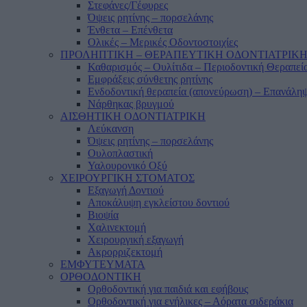
Στεφάνες/Γέφυρες
Όψεις ρητίνης – πορσελάνης
Ένθετα – Επένθετα
Ολικές – Μερικές Οδοντοστοιχίες
ΠΡΟΛΗΠΤΙΚΗ – ΘΕΡΑΠΕΥΤΙΚΗ ΟΔΟΝΤΙΑΤΡΙΚ
Καθαρισμός – Ουλίτιδα – Περιοδοντική Θεραπεί
Εμφράξεις σύνθετης ρητίνης
Ενδοδοντική θεραπεία (απονεύρωση) – Επανάληψ
Νάρθηκας βρυγμού
ΑΙΣΘΗΤΙΚΗ ΟΔΟΝΤΙΑΤΡΙΚΗ
Λεύκανση
Όψεις ρητίνης – πορσελάνης
Ουλοπλαστική
Υαλουρονικό Οξύ
ΧΕΙΡΟΥΡΓΙΚΗ ΣΤΟΜΑΤΟΣ
Εξαγωγή Δοντιού
Αποκάλυψη εγκλείστου δοντιού
Βιοψία
Χαλινεκτομή
Χειρουργική εξαγωγή
Ακρορριζεκτομή
ΕΜΦΥΤΕΥΜΑΤΑ
ΟΡΘΟΔΟΝΤΙΚΗ
Ορθοδοντική για παιδιά και εφήβους
Ορθοδοντική για ενήλικες – Αόρατα σιδεράκια