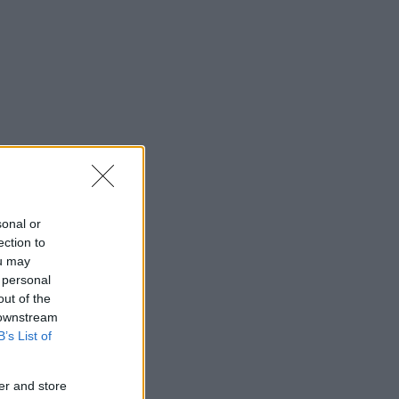
sonal or
ection to
ou may
 personal
out of the
 downstream
B’s List of
er and store