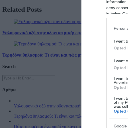
information 
deny consent
Related
Posts
in below Go
Persona
Υαλουρονικό οξύ στην οδοντιατρική: εφαρμογές και οφέλη
I want t
Opted 
Τερηδόνα θηλασμού: Τι είναι και πώς μπορείτε να προστατεύσετ
I want t
Search
Opted 
I want 
Advertis
Opted 
Αρθρα
I want t
of my P
Υαλουρονικό οξύ στην οδοντιατρική: εφαρμογές και οφέλη
was col
Opted 
Τερηδόνα θηλασμού: Τι είναι και πώς μπορείτε να προστατεύσ
Google 
Πότε χρειάζεται ένα παιδί να κάνει τις οδοντιατρικές του εργ