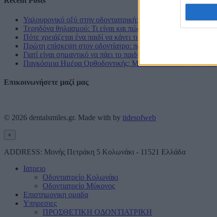
Recent Posts
Υαλουρονικό οξύ στην οδοντιατρική: εφαρμογές και οφέλη
Τερηδόνα θηλασμού: Τι είναι και πώς μπορείτε να προστατεύσ
Πότε χρειάζεται ένα παιδί να κάνει τις οδοντιατρικές του εργ
Πρώτη επίσκεψη στον οδοντίατρο: πώς να προετοιμάσουν οι γο
Γιατί είναι σημαντικό να πάει το παιδί από νωρίς στον οδοντία
Παγκόσμια Ημέρα Ορθοδοντικής: Μια Υπενθύμιση για την Α
Επικοινωνήσετε μαζί μας
Επικοινωνία
© 2026
dentalsmiles.gr
. Made with
by
tidesofweb
×
ADDRESS:
Μονής Πετράκη 5 Κολωνάκι - 11521 Ελλάδα
Ιατρειο
Οδοντιατρείο Κολωνάκι
Οδοντιατρείο Μύκονος
Επιστημονικη ομαδα
Υπηρεσιες
ΠΡΟΣΘΕΤΙΚΗ ΟΔΟΝΤΙΑΤΡΙΚΗ