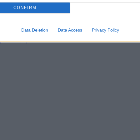
CONFIRM
ετε το παιδί σας
ασίες με μέθη ή γενικήαναισθησία σε νοσοκομείο;
νείς τα παιδιά
Data Deletion
Data Access
Privacy Policy
τρο;
ξία του Χαμόγελου