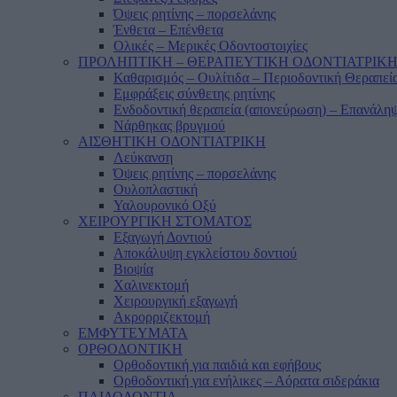
Όψεις ρητίνης – πορσελάνης
Ένθετα – Επένθετα
Ολικές – Μερικές Οδοντοστοιχίες
ΠΡΟΛΗΠΤΙΚΗ – ΘΕΡΑΠΕΥΤΙΚΗ ΟΔΟΝΤΙΑΤΡΙΚ
Καθαρισμός – Ουλίτιδα – Περιοδοντική Θεραπεί
Εμφράξεις σύνθετης ρητίνης
Ενδοδοντική θεραπεία (απονεύρωση) – Επανάληψ
Νάρθηκας βρυγμού
ΑΙΣΘΗΤΙΚΗ ΟΔΟΝΤΙΑΤΡΙΚΗ
Λεύκανση
Όψεις ρητίνης – πορσελάνης
Ουλοπλαστική
Υαλουρονικό Οξύ
ΧΕΙΡΟΥΡΓΙΚΗ ΣΤΟΜΑΤΟΣ
Εξαγωγή Δοντιού
Αποκάλυψη εγκλείστου δοντιού
Βιοψία
Χαλινεκτομή
Χειρουργική εξαγωγή
Ακρορριζεκτομή
ΕΜΦΥΤΕΥΜΑΤΑ
ΟΡΘΟΔΟΝΤΙΚΗ
Ορθοδοντική για παιδιά και εφήβους
Ορθοδοντική για ενήλικες – Αόρατα σιδεράκια
ΠΑΙΔΟΔΟΝΤΙΑ