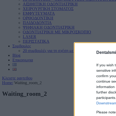
ΑΙΣΘΗΤΙΚΗ ΟΔΟΝΤΙΑΤΡΙΚΗ
ΧΕΙΡΟΥΡΓΙΚΗ ΣΤΟΜΑΤΟΣ
ΕΜΦΥΤΕΥΜΑΤΑ
ΟΡΘΟΔΟΝΤΙΚΗ
ΠΑΙΔΟΔΟΝΤΙΑ
ΨΗΦΙΑΚΗ ΟΔΟΝΤΙΑΤΡΙΚΗ
ΟΔΟΝΤΙΑΤΡΙΚΗ ΜΕ ΜΙΚΡΟΣΚΟΠΙΟ
LASER
ΠΕΡΙΣΤΑΤΙΚΑ
Συμβουλες
20 συμβουλές για τη σχέση με το στόμα μας
Dentalsmi
Blog
Επικοινωνια
If you wish 
sensitive in
confirm you
Κλειστε ραντεβου
continue se
Home
/
Waiting_room_2
information 
further disc
Waiting_room_2
participants
Downstream 
Please note