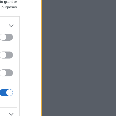
to grant or
ed purposes